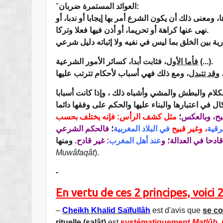
"
العوائد المستمرة ضربان:
: ومعنى ذلك أن يكون الشرع أمر بها إيجابا أو ندبا، أو
نهى عنها كراهة أو تحريما، أو أذن فيها فعلا وتركا.
، فثابت أبدا، كسائر الأمور الشرعية (...).
فأما الأول
، 
قد تتبدل
لام والبطش والمشي وأشباه ذلك ، وإذا كانت أسبابا
بح، وبالعكس
؛
مثل كشف الرأس: فإنه يختلف بحسب
رقية
، وغير قبيح
في البلاد المغربية
؛
فالحكم الشرعي
: دحا في العدالة؛ و
عند أهل المغرب
: غير قادح
Muwâfaqât
).
-
En vertu de ces 2 principes, voici 
–
Cheikh Khalid Saïfullâh
est d'avis que
se co
rituelle (salât)
est
systématiquement
Matlûb
,