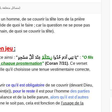
N- Questions liées au culte (مسائل متعلقة بالعبادات)
ur un homme, de se couvrir la tête lors de la prière
ède de quoi le faire ; car la question ne se pose pas
in, de quoi se couvrir la tête).
en jeu
:
e ainsi :
زِينَتَكُمْ
"يَا بَنِي آدَمَ خُذُوا
عِنْدَ كُلِّ مَسْجِدٍ"
:
"O fils
 chaque prosternation
"
(Coran 7/31)
. Ce verset
elle qu'il choisisse une tenue vestimentaire correcte,
vrir
ce qu'il est obligatoire
de se couvrir (devant Dieu,
int(e)),
pour le reste
il est pour l'homme
des parties
séance et de la belle parure,
alors qu'il est d'autres
 ne le soit pas, cela est fonction de
l'usage de la