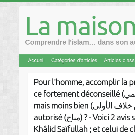
Skip
to
La maison
content
Comprendre l'islam… dans son au
Accueil
Catégories d'articles
Articles clas
Pour l'homme, accomplir la pri
ce fortement déconseillé (مكروه تحريمي) ? ou bien autorisé
mais moins bien (جائز ولكن خلاف الأولى) ? ou bien purement
autorisé (مباح) ? - Voici 2 avis sur cette question : celui de cheikh
Khâlid Saïfullah ; et celui de