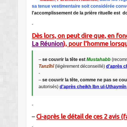
sa tenue vestimentaire soit considérée conv
l'accomplissement de la prière rituelle est d
-
Dès lors, on peut dire que, en fo
La Réunion
),
pour l'homme lorsqu'i
–
se couvrir la tête est
Mustahabb
(recom
Tanzîhî
(légèrement déconseillé)
d'après c
-
–
se couvrir la tête, comme ne pas se couv
autorisés)
d'après cheikh Ibn ul-Uthaymîn
-
–
Ci-après le détail de ces 2 avis (
-