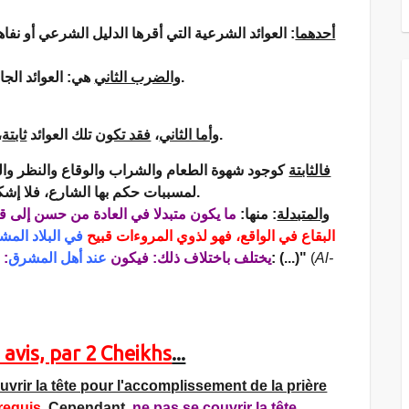
أحدهما
العوائد الشرعية التي أقرها الدليل الشرعي أو نفاها، 
هي: العوائد الجارية بين الخلق بما ليس في نفيه ولا إثباته دليل شرعي.
والضرب الثاني
و
ثابتة
تلك العوائد
فقد تكون
،
وأما الثاني
، ومع ذلك فهي أسباب لأحكام تترتب عليها.
فالثابتة
كوجود شهوة الطعام والشراب والوقاع والنظر والك
لمسببات حكم بها الشارع، فلا إشكال في اعتبارها والبناء عليها والحكم على وفقها دائما.
والمتبدلة
: منها:
ما يكون متبدلا في العادة من حسن إلى ق
البقاع في الواقع، فهو لذوي المروءات قبيح
في البلاد المش
قا
عند أهل المشرق
يختلف باختلاف ذلك: فيكون
. ومنها: (...)"
(
Al-
2 avis, par 2 Cheikhs
...
uvrir la tête pour l'accomplissement de la prière
requis
.
Cependant,
ne pas se couvrir la tête