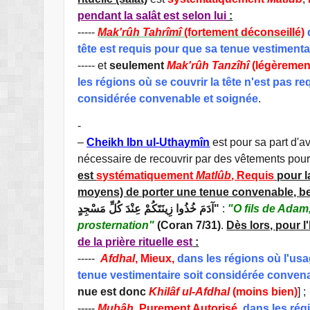
pendant la salât est selon lui
:
-----
Mak'rûh Tahrîmî
(fortement déconseillé)
tête est requis pour que sa tenue vestiment
----- et
seulement
Mak'rûh Tanzîhî
(légèrement
les régions où se couvrir la tête n'est pas r
considérée convenable et soignée
.
-
–
Cheikh Ibn ul-Uthaymîn
est pour sa part d'av
nécessaire de recouvrir par des vêtements pour la
est
systématiquement
Matlûb
, Requis
pour la
moyens) de porter une tenue convenable, be
آدَمَ خُذُوا زِينَتَكُمْ عِنْدَ كُلِّ مَسْجِدٍ"
:
"O fils de Adam
prosternation"
(Coran 7/31)
.
Dès lors, pour 
de la prière rituelle est
:
-----
Afdhal
, Mieux,
dans les régions où l'usag
tenue vestimentaire soit considérée conven
nue est donc
Khilâf ul-Afdhal
(moins bien)
] ;
-----
Mubâh
,
Purement Autorisé,
dans les rég