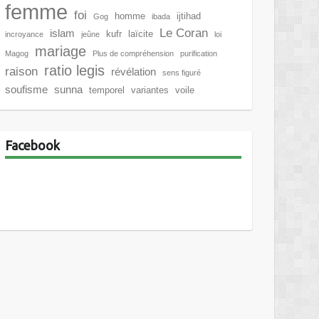
femme
foi
homme
ijtihad
Gog
ibada
Le Coran
islam
kufr
laïcite
incroyance
jeûne
loi
mariage
Magog
Plus de compréhension
purification
ratio legis
raison
révélation
sens figuré
soufisme
sunna
temporel
variantes
voile
Facebook