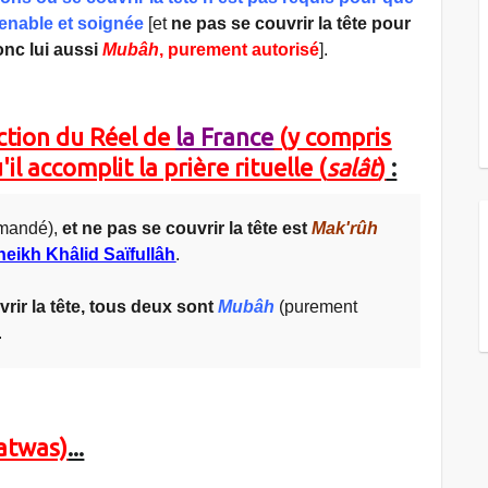
enable et soignée
[et
ne pas se couvrir la tête pour
onc lui aussi
Mubâh
, purement autorisé
].
nction du Réel de
la France
(y compris
l accomplit la prière rituelle (
salât
)
:
mandé),
et ne pas se couvrir la tête est
Mak'rûh
heikh Khâlid Saïfullâh
.
rir la tête, tous deux sont
Mubâh
(purement
.
fatwas)
...