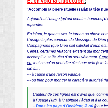
Et en voici la traduction
:
"
Accomplir la prière rituelle (salât) la tête nue
Aujourd'hui l'usage [qu'ont certains hommes] d'a
répandre.
En islam, le qalansuwa, le turban ou chose comp
L'usage le plus commun du Messager de Dieu (qu
Compagnons (que Dieu soit satisfait d'eux) était
Certes
, certaines relations existent qui montren
accompli la salât vêtu d'un seul vêtement.
Cepen
eu
, tout ce qu'on peut dire c'est que cela [= le f
été fait :
--- à cause d'une raison valable,
--- ou bien pour montrer le caractère autorisé (j
L'auteur de ces lignes est d'avis que, comme
à l'usage ('urf), à l'habitude ('âdat) et à la co
–
Dans les pays d'Occident, là où
[pour le