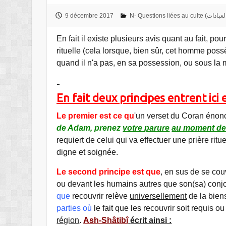
9 décembre 2017
En fait il existe plusieurs avis quant au fait, po
rituelle (cela lorsque, bien sûr, cet homme poss
quand il n'a pas, en sa possession, ou sous la ma
-
En fait deux principes entrent ici 
Le premier
est ce qu
'un verset du Coran énonc
de Adam, prenez
votre parure
au moment de
requiert de celui qui va effectuer une prière ritu
digne et soignée.
Le second principe est que
, en sus de se cou
ou devant les humains autres que son(sa) conjo
que
recouvrir relève
universellement
de la bien
parties où
le fait que les recouvrir soit requis ou
région
.
Ash-Shâtibî
écrit ainsi :