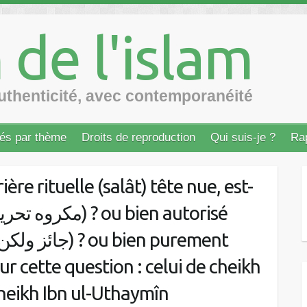
 de l'islam
thenticité, avec contemporanéité
sés par thème
Droits de reproduction
Qui suis-je ?
Ra
ère rituelle (salât) tête nue, est-
 cheikh Ibn ul-Uthaymîn