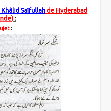
Khâlid Saïfullah
de Hyderabad
Inde)
:
sujet
: