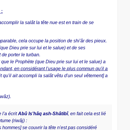
 :
ccomplir la salât la tête nue est en train de se
arable, cela occupe la position de shi'âr des pieux.
e Dieu prie sur lui et le salue) et de ses
 de porter le turban.
t que le Prophète (que Dieu prie sur lui et le salue) a
dant, en considérant l'usage le plus commun qu'il a
ait qu'il ait accompli la salât vêtu d'un seul vêtement] a
awâz).
 l'a écrit
Abû Is'hâq ash-Shâtibî
, en fait cela est lié
utume (riwâj) :
s hommes] se couvrir la tête n'est pas considéré