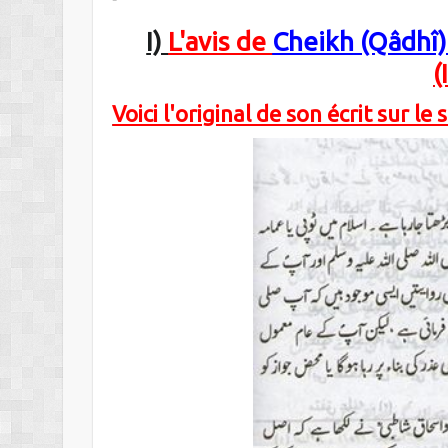
I)
L'avis de
Cheikh (Qâdhî) 
(
Voici l'original de son écrit sur le 