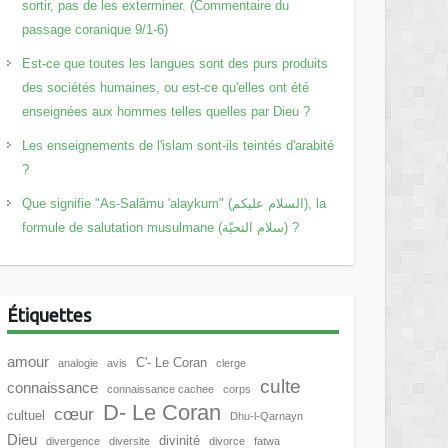
sortir, pas de les exterminer. (Commentaire du
passage coranique 9/1-6)
Est-ce que toutes les langues sont des purs produits
des sociétés humaines, ou est-ce qu'elles ont été
enseignées aux hommes telles quelles par Dieu ?
Les enseignements de l'islam sont-ils teintés d'arabité
?
Que signifie "As-Salâmu 'alaykum" (السلام عليكم), la
formule de salutation musulmane (سلام التحيّة) ?
Étiquettes
amour
C'- Le Coran
analogie
avis
clerge
culte
connaissance
connaissance cachee
corps
D- Le Coran
cœur
cultuel
Dhu-l-Qarnayn
Dieu
divinité
divergence
diversite
divorce
fatwa