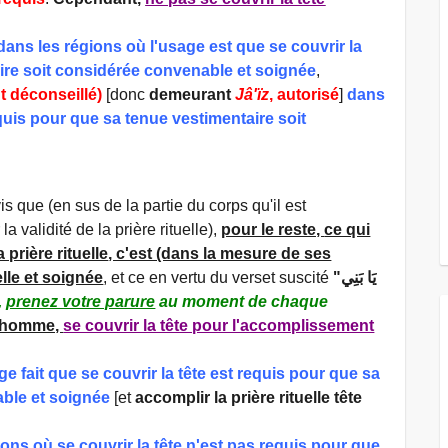
dans les régions où l'usage est que se couvrir la
aire soit considérée convenable et soignée
,
 déconseillé)
[donc
demeurant
Jâ'ïz
, autorisé
]
dans
equis pour que sa tenue vestimentaire soit
is que (en sus de la partie du corps qu'il est
 validité de la prière rituelle),
pour le reste,
ce qui
 prière rituelle
, c'est (dans la mesure de ses
lle et soignée
, et ce en vertu du verset suscité
"يَا بَنِي
,
prenez votre parure
au moment de chaque
l'homme,
se couvrir la tête pour l'accomplissement
e fait que se couvrir la tête est requis pour que sa
able et soignée
[et
accomplir la prière rituelle tête
ions où se couvrir la tête n'est pas requis pour que