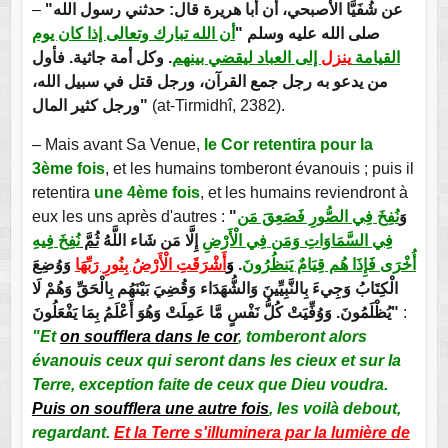
–
"عن شُفَيَّا الأصبحي، أن أبا هريرة قال: حدثني رسول الله
صلى الله عليه وسلم "
أن الله تبارك وتعالى إذا كان يوم
القيامة
ينزل
إلى العباد ليقضي بينهم
. وكل أمة جاثية. فأول
من يدعو به رجل جمع القرآن، ورجل قتل في سبيل الله،
ورجل كثير المال"
(at-Tirmidhî, 2382).
– Mais avant Sa Venue,
le Cor retentira pour la
3ème fois
, et les humains tomberont évanouis ; puis il
retentira
une 4ème fois
, et les humains reviendront à
eux les uns après d'autres :
"
نُفِخَ فِي الصُّورِ فَصَعِقَ مَن
وَ
فِي السَّمَاوَاتِ وَمَن فِي الْأَرْضِ
إِلَّا مَن شَاء اللَّهُ
ثُمَّ
نُفِخَ فِيهِ
وَوُضِعَ
أَشْرَقَتِ الْأَرْضُ بِنُورِ رَبِّهَا
وَ
.
أُخْرَى فَإِذَا هُم قِيَامٌ يَنظُرُونَ
الْكِتَابُ وَجِيءَ بِالنَّبِيِّينَ وَالشُّهَدَاء وَقُضِيَ بَيْنَهُم بِالْحَقِّ وَهُمْ لَا
يُظْلَمُونَ. وَوُفِّيَتْ كُلُّ نَفْسٍ مَّا عَمِلَتْ وَهُوَ أَعْلَمُ بِمَا يَفْعَلُونَ"
:
"Et
on soufflera dans le cor
, tomberont alors
évanouis ceux qui seront dans les cieux et sur la
Terre, exception faite de ceux que Dieu voudra
.
Puis on soufflera une autre fois
, les voilà debout,
regardant.
Et la Terre s'illuminera par la lumière de