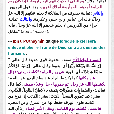
ثمانية أملاك؛
وجاء في الحديث أنهم اليوم أربعة، فإذا كان يوم
القيامة أمدهم الله بأربعة أملاك آخرين
، وهذا قول الجمهور.
والثاني
: ثمانية صفوف من الملائكة لا يعلم عدّتهم إلا الله عزّ
وجلّ، قاله ابن عباس وابن جبير، وعكرمة.
والثالث
: ثمانية
أجزاء من الكروبيين لا يعلم عددهم إلا الله عزّ وجلّ، قاله
مقاتل"
(
Zâd ul-massîr
).
---
Ibn ul-'Uthaymîn
dit que
lorsque le ciel sera
enlevé et plié, le Trône de Dieu sera au-dessus des
humains
:
"
سقف محفوظ قوي شديد؛ قال تعالى:
السماء فوقنا الآن
{وَالسَّمَاءَ بَنَيْنَاهَا بِأَيْدٍ} أي: بقوة؛ وقال تعالى: {وَبَنَيْنَا فَوْقَكُمْ
سَبْعًا شِدَادًا}، أي: قوية.
في يوم القيامة تُكشَط، يعني: تزال
عن مكانها
كما يكشط الجلد عند سلخ البعير عن اللحم:
يكشطها الله عز وجل؛ ثم
يطويها
- جل وعلا - بيمينه
، كما قال
تعالى: {وَالسَّماوَاتُ مَطْوِيَّاتٌ بِيَمِينِهِ}، {كَطَيِّ السِّجِلِّ لِلْكُتُبِ}،
يعني: كما يَطْوِي السجلُّ الكتبَ؛ يعني: الكاتب إذا فرغ من
كتابته طوى الورقة حفظًا لها عن التمزق وعن المحي.
فالسماء تُكشَط يوم القيامة،
ويبقى الأمر فضاء
، إلا أن الله