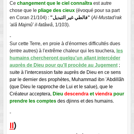
Ce
changement que le ciel connaîtra
est autre
chose que le
pliage des cieux
(évoqué pour sa part
en Coran 21/104) :
"فالطي غير التبديل"
(
Al-Mustad'rak
'alâ Majmû' il-fatâwâ
, 1/103).
-
Sur cette Terre, en proie à d'énormes difficultés dues
(entre autres) à l'extrême chaleur qui les touchera,
les
humains chercheront quelqu'un allant intercéder
auprès de Dieu pour qu'Il procède au Jugement
;
s
uite à l'intercession faite auprès de Dieu en ce sens
par le dernier des prophètes, Muhammad ibn 'Abdillâh
(que Dieu le rapproche de Lui et le salue), que le
Créateur acceptera,
Dieu
descendra
et
viendra
pour
prendre les comptes
des djinns et des humains
.
-
II
)