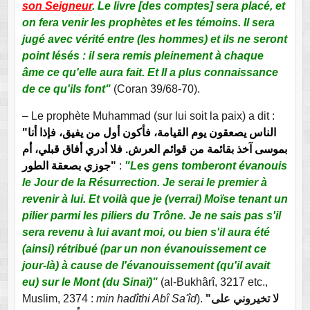
son Seigneur
. Le livre [des comptes] sera placé, et
on fera venir les prophètes et les témoins. Il sera
jugé avec vérité entre (les hommes) et ils ne seront
point lésés : il sera remis pleinement à chaque
âme ce qu'elle aura fait. Et Il a plus connaissance
de ce qu'ils font"
(Coran 39/68-70).
– Le prophète Muhammad (sur lui soit la paix) a dit :
"الناس يصعقون يوم القيامة، فأكون أول من يفيق، فإذا أنا
بموسى آخذ بقائمة من قوائم العرش. فلا أدري أفاق قبلي، أم
جوزي بصعقة الطور
"
:
"Les gens tomberont évanouis
le Jour de la Résurrection. Je serai le premier à
revenir à lui. Et voilà que je (verrai) Moïse tenant un
pilier parmi les piliers du Trône. Je ne sais pas s'il
sera revenu à lui avant moi, ou bien s'il aura été
(ainsi) rétribué (par un non évanouissement ce
jour-là) à cause de l'évanouissement (qu'il avait
eu) sur le Mont (du Sinaï)"
(al-Bukhârî, 3217 etc.,
Muslim, 2374 :
min hadîthi Abî Sa'îd
).
"لا تخيروني على