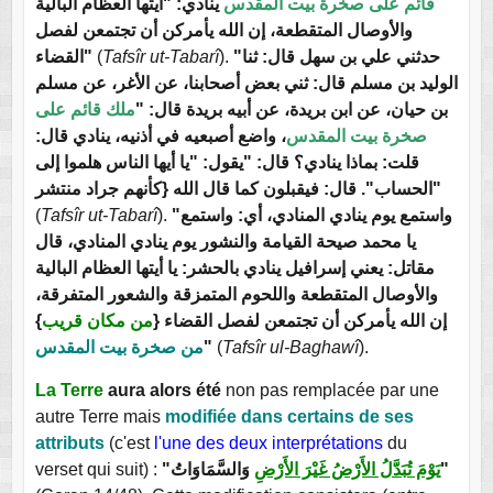
قائم على صخرة بيت المقدس
ينادي: "أيتها العظام البالية
والأوصال المتقطعة، إن الله يأمركن أن تجتمعن لفصل
القضاء"
(
Tafsîr ut-Tabarî
).
"حدثني علي بن سهل قال: ثنا
الوليد بن مسلم قال: ثني بعض أصحابنا، عن الأغر، عن مسلم
بن حيان، عن ابن بريدة، عن أبيه بريدة قال: "
ملك قائم على
صخرة بيت المقدس
، واضع أصبعيه في أذنيه، ينادي قال:
قلت: بماذا ينادي؟ قال: "يقول: "يا أيها الناس هلموا إلى
الحساب". قال: فيقبلون كما قال الله {كأنهم جراد منتشر"
(
Tafsîr ut-Tabarî
).
"واستمع يوم ينادي المنادي، أي: واستمع
يا محمد صيحة القيامة والنشور يوم ينادي المنادي، قال
مقاتل: يعني إسرافيل ينادي بالحشر: يا أيتها العظام البالية
والأوصال المتقطعة واللحوم المتمزقة والشعور المتفرقة،
}
من مكان قريب
إن الله يأمركن أن تجتمعن لفصل القضاء {
من صخرة بيت المقدس
"
(
Tafsîr ul-Baghawî
).
La Terre
aura alors été
non pas remplacée par une
autre Terre mais
modifiée dans certains de ses
attributs
(c'est
l'une des deux interprétations
du
verset qui suit) :
"
يَوْمَ تُبَدَّلُ الأَرْضُ غَيْرَ الأَرْضِ
وَالسَّمَاوَاتُ"