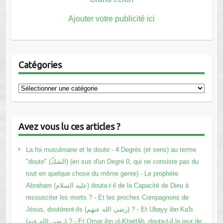
Ajouter votre publicité ici
Catégories
Catégories
Avez vous lu ces articles ?
La foi musulmane et le doute - 4 Degrés (et sens) au terme
"doute" (الشكّ) (en sus d'un Degré 0, qui ne consiste pas du
tout en quelque chose du même genre) - Le prophète
Abraham (عليه السلام) douta-t-il de la Capacité de Dieu à
ressusciter les morts ? - Et les proches Compagnons de
Jésus, doutèrent-ils (رضي الله عنهم) ? - Et Ubayy ibn Ka'b
(رضي الله عنه) ? - Et Omar ibn ul-Khattâb, douta-t-il le jour de