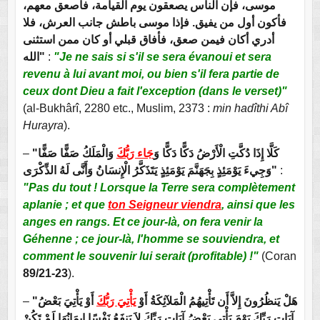
موسى، فإن الناس يصعقون يوم القيامة، فأصعق معهم،
فأكون أول من يفيق. فإذا موسى باطش جانب العرش، فلا
أدري أكان فيمن صعق، فأفاق قبلي أو كان ممن استثنى
الله"
:
"Je ne sais si s'il se sera évanoui et sera
revenu à lui avant moi, ou bien s'il fera partie de
ceux dont Dieu a fait l'exception (dans le verset)"
(al-Bukhârî, 2280 etc., Muslim, 2373 :
min hadîthi Abî
Hurayra
).
–
وَالْمَلَكُ صَفًّا صَفًّا
جَاء رَبُّكَ
"كَلَّا إِذَا دُكَّتِ الْأَرْضُ دَكًّا دَكًّا وَ
وَجِيءَ يَوْمَئِذٍ بِجَهَنَّمَ يَوْمَئِذٍ يَتَذَكَّرُ الْإِنسَانُ وَأَنَّى لَهُ الذِّكْرَى"
:
"Pas du tout ! Lorsque la Terre sera complètement
aplanie ; et que
ton Seigneur viendra
, ainsi que les
anges en rangs. Et ce jour-là, on fera venir la
Géhenne ; ce jour-là, l'homme se souviendra, et
comment le souvenir lui serait (profitable) !"
(Coran
89/21-23
).
–
أَوْ يَأْتِيَ بَعْضُ
يَأْتِيَ رَبُّكَ
"هَلْ يَنظُرُونَ إِلاَّ أَن تَأْتِيهُمُ الْمَلآئِكَةُ أَوْ
آيَاتِ رَبِّكَ يَوْمَ يَأْتِي بَعْضُ آيَاتِ رَبِّكَ لاَ يَنفَعُ نَفْسًا إِيمَانُهَا لَمْ تَكُنْ