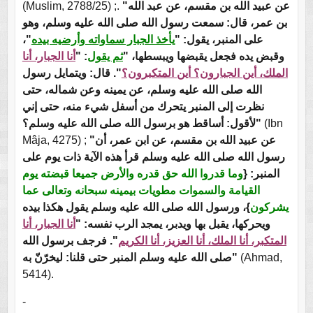
(Muslim, 2788/25) ;.
"عن عبيد الله بن مقسم، عن عبد الله
بن عمر، قال: سمعت رسول الله صلى الله عليه وسلم، وهو
"،
يأخذ الجبار سماواته وأرضيه بيده
على المنبر، يقول: "
أنا الجبار، أنا
: "
ثم يقول
وقبض يده فجعل يقبضها ويبسطها، "
الملك، أين الجبارون؟ أين المتكبرون؟
". قال: ويتمايل رسول
الله صلى الله عليه وسلم، عن يمينه وعن شماله، حتى
نظرت إلى المنبر يتحرك من أسفل شيء منه، حتى إني
لأقول: أساقط هو برسول الله صلى الله عليه وسلم؟"
(Ibn
Mâja, 4275) ;
"عن عبيد الله بن مقسم، عن ابن عمر، أن
رسول الله صلى الله عليه وسلم قرأ هذه الآية ذات يوم على
المنبر: {
وما قدروا الله حق قدره والأرض جميعا قبضته يوم
القيامة والسموات مطويات بيمينه سبحانه وتعالى عما
يشركون
}، ورسول الله صلى الله عليه وسلم يقول هكذا بيده
ويحركها، يقبل بها ويدبر، يمجد الرب نفسه: "
أنا الجبار، أنا
المتكبر، أنا الملك، أنا العزيز، أنا الكريم
". فرجف برسول الله
صلى الله عليه وسلم المنبر حتى قلنا: ليخرّنّ به"
(Ahmad,
5414).
-