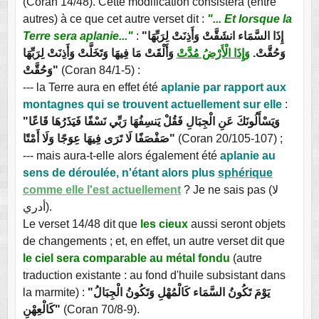
(Coran 14/48). Cette modification consistera (entre
autres) à ce que cet autre verset dit :
"... Et lorsque la
Terre sera aplanie..."
:
"إِذَا السَّمَاء انشَقَّتْ وَأَذِنَتْ لِرَبِّهَا
وَحُقَّتْ.
وَإِذَا الْأَرْضُ مُدَّتْ
وَأَلْقَتْ مَا فِيهَا وَتَخَلَّتْ وَأَذِنَتْ لِرَبِّهَا
وَحُقَّتْ"
(Coran 84/1-5) :
--- la Terre aura en effet été
aplanie par rapport aux
montagnes qui se trouvent actuellement sur elle
:
"وَيَسْأَلُونَكَ عَنِ الْجِبَالِ فَقُلْ يَنسِفُهَا رَبِّي نَسْفًا فَيَذَرُهَا قَاعًا
صَفْصَفًا لَا تَرَى فِيهَا عِوَجًا وَلَا أَمْتًا"
(Coran 20/105-107) ;
--- mais aura-t-elle alors également été
aplanie au
sens de déroulée, n'étant alors plus
sphérique
comme elle l'est actuellement
? Je ne sais pas (لا
أدري).
Le verset 14/48 dit que
les cieux
aussi seront objets
de changements ; et, en effet, un autre verset dit que
le ciel sera comparable au métal fondu
(autre
traduction existante : au fond d'huile subsistant dans
la marmite) :
"يَوْمَ تَكُونُ السَّمَاء كَالْمُهْلِ وَتَكُونُ الْجِبَالُ
كَالْعِهْنِ"
(Coran 70/8-9).