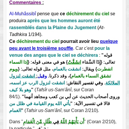
Commentaires
:
Al-Muhâssibî
pense que
ce
déchirement du ciel
se
produira
après que les hommes auront été
rassemblés dans la Plaine du Jugement
(
At-
Tadhkira
1/194).
C
e
déchirement du ciel
pourrait avoir lieu
quelque
peu avant le troisième souffle
. Car c'est
pour la
venue des anges que le ciel se déchirera
:
"قوله
تعالى: {إِذَا السَّمَاء
انشَقَّتْ
} هو في معنى قوله: {
إذا السماء
انفطرت
} ويقال:
انشقت بالغمام
، مثل قوله تعالى: {
ويوم
انشقت لنزول
:
وقيل
}، وقد ذكرنا.
تشقق السماء بالغمام
،
انشقت لنزول الرب عز اسمه
:
في تفسير النقاش
. و
الملائكة
وهو بلا كيف
"
(
Tafsîr us-Sam'ânî
, sur Coran
84/1).
"وروى أصحاب الحديث عن أبي بن كعب ومجاهد أنهما
قالا في تفسير الآية: "
يأتي الله يوم القيامة في ظلل من
الغمام
"
(
Tafsir us-Sam'ânî
, sur Coran 2/210).
Dans "
ظُلَلٍ مِّنَ الْغَمَامِ
فِي
أَن يَأْتِيَهُمُ اللّهُ
" (Coran 2/210),
la particule "
فِي
" a :