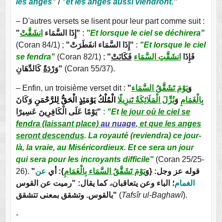
les anges"
/
"et les anges aussi viendront."
– D'autres versets se lisent pour leur part comme suit :
انشَقَّتْ
"إِذَا السَّمَاء
"
:
"Et lorsque le ciel se déchirera"
(Coran 84/1) ;
"إِذَا السَّمَاء انفَطَرَتْ"
:
"Et lorsque le ciel
se fendra"
(Coran 82/1) ;
فَكَانَتْ
انشَقَّتِ السَّمَاء
"فَإِذَا
وَرْدَةً
كَالدِّهَانِ"
(Coran 55/37).
– Enfin, un troisième verset dit :
يَوْمَ تَشَقَّقُ السَّمَاء
"وَ
بِالْغَمَامِ
وَ
نُزِّلَ الْمَلَائِكَةُ تَنزِيلًا
الْمُلْكُ يَوْمَئِذٍ الْحَقُّ لِلرَّحْمَنِ
وَكَانَ
يَوْمًا عَلَى الْكَافِرِينَ عَسِيرًا"
:
"Et
le jour où le ciel se
fendra (laissant place)
au nuage
, et que les anges
seront descendus
. La royauté (reviendra) ce jour-
là, la vraie, au Miséricordieux. Et ce sera un jour
qui sera pour les incroyants difficile"
(Coran 25/25-
26).
عن
}: أي
يَوْمَ تَشَقَّقُ السَّمَاء بِالْغَمَامِ
"قوله عز وجل: {وَ
الغمام
؛ الباء وعن يتعاقبان، كما يقال: "رميت عن
القوس
بالقوس. وتشقق بمعنى تتشقق"
(
Tafsîr ul-Baghawî
).
-