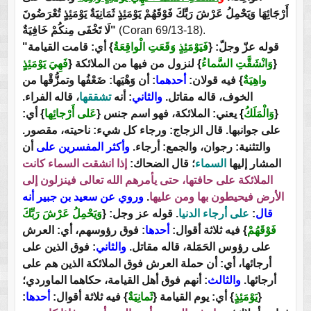
أَرْجَائِهَا وَيَحْمِلُ عَرْشَ رَبِّكَ فَوْقَهُمْ يَوْمَئِذٍ ثَمَانِيَةٌ يَوْمَئِذٍ تُعْرَضُونَ
لَا تَخْفَى مِنكُمْ خَافِيَةٌ"
(Coran 69/13-18).
"قوله عزّ وجلّ: {
فَيَوْمَئِذٍ وَقَعَتِ الْواقِعَةُ
} أي: قامت القيامة
فَهِيَ يَوْمَئِذٍ
} لنزول من فيها من الملائكة {
وَانْشَقَّتِ السَّماءُ
{
واهِيَةٌ
} فيه قولان:
أحدهما
: أن وَهْيَها: ضَعْفُها وتمزُّقْها من
الخوف، قاله مقاتل.
والثاني
: أنه
تشققها
، قاله الفراء.
} أي:
عَلى أَرْجائِها
يعني: الملائكة، فهو اسم جنس {
}
وَالْمَلَكُ
{
على جوانبها. قال الزجاج: ورجاء كل شيء: ناحيته، مقصور.
والتثنية: رجوان، والجمع: أرجاء.
وأكثر المفسرين على
أن
المشار إليها
السماء
؛ قال الضحاك:
إذا انشقت السماء كانت
الملائكة على حافتها، حتى يأمرهم الله تعالى فينزلون إلى
وروي عن سعيد بن جبير أنه
.
الأرض فيحيطون بها ومن عليها
وَيَحْمِلُ عَرْشَ رَبِّكَ
. قوله عز وجل: {
على أرجاء الدنيا
:
قال
فَوْقَهُمْ
} فيه ثلاثة أقوال:
أحدها
: فوق رؤوسهم، أي: العرش
على رؤوس الحَمَلة، قاله مقاتل.
والثاني
: فوق الذين على
أرجائها، أي: أن حملة العرش فوق الملائكة الذين هم على
أرجائها.
والثالث
: أنهم فوق أهل القيامة، حكاهما الماوردي؛
:
أحدها
} فيه ثلاثة أقوال:
ثَمانِيَةٌ
} أي: يوم القيامة {
يَوْمَئِذٍ
{