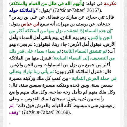
}
يأتيهم الله في ظلل من الغمام والملائكة
في قوله: {
عكرمة
والملائكة حوله
يقول: "
"
(
Tafsîr ut-Tabarî
, 26167).
"قال: ثني حجاج، عن مبارك بن فضالة، عن علي بن زيد بن
جدعان، عن يوسف بن مهران، أنه سمع
ابن عباس
يقول:
إن هذه السماء إذا انشقت، نزل منها من الملائكة أكثر من
"
الجن والإنس
، وهو يوم التلاق، يوم يلتقي أهل السماء وأهل
الأرض، فيقول أهل الأرض: جاء ربنا، فيقولون: لم يجيء وهو
آت؛
ثم تتشقق السماء الثانية
؛
ثم سماء سماء على قدر ذلك
من التضعيف، إلى السماء السابعة
؛ فينزل منها من الملائكة
أكثر من جميع من نزل من السماوات ومن الجن والإنس.
قال: فتنزل الملائكة الكروبيون؛
ثم يأتي ربنا تبارك وتعالى
في حملة العرش الثمانية
- بين كعب كل ملك وركبته مسيرة
سبعين سنة، وبين فخذه ومنكبه مسيرة سبعين سنة، قال:
وكل ملك منهم لم يتأمل وجه صاحبه، وكل ملك منهم واضع
رأسه بين ثدييه يقول: سبحان الملك القدوس -، وعلى
رءوسهم شيء مبسوط كأنه القباء، والعرش فوق ذلك".
ثم
وقف
"
(
Tafsîr ut-Tabarî
, 26168).
-