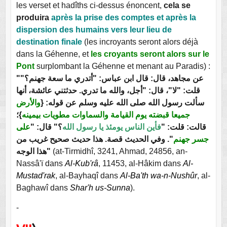
les verset et hadîths ci-dessus énoncent,
cela se
produira
après la prise des comptes et après la
dispersion des humains vers leur lieu de
destination finale
(les incroyants seront alors déjà
dans la Géhenne, et
les croyants seront alors sur le
Pont
surplombant la Géhenne et menant au Paradis) :
"عن مجاهد، قال: قال ابن عباس: "أتدري ما سعة جهنم؟"
قلت: "لا"، قال: "أجل، والله ما تدري. حدثتني عائشة، أنها
سألت رسول الله صلى الله عليه وسلم عن قوله: {
والأرض
جميعا قبضته يوم القيامة والسماوات مطويات بيمينه
}؛
قالت: قلت: "
فأين الناس يومئذ يا رسول الله
؟" قال: "
على
جسر جهنم
". وفي الحديث قصة. هذا حديث صحيح غريب من
هذا الوجه"
(at-Tirmidhî, 3241, Ahmad, 24856, an-
Nassâ'ï dans
Al-Kub'râ
, 11453, al-Hâkim dans
Al-
Mustad'rak
, al-Bayhaqî dans
Al-Ba'th wa-n-Nushûr
, al-
Baghawî dans
Shar'h us-Sunna
).
-