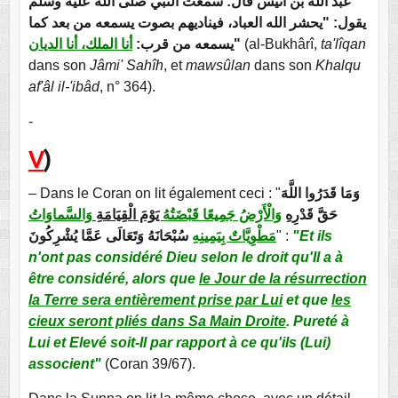
عبد الله بن أنيس قال: سمعت النبي صلى الله عليه وسلم
يقول: "يحشر الله العباد، فيناديهم بصوت يسمعه من بعد كما
أنا الملك، أنا الديان
يسمعه من قرب:
"
(al-Bukhârî,
ta'lîqan
dans son
Jâmi' Sahîh
, et
mawsûlan
dans son
Khalqu
af'âl il-'ibâd
, n° 364).
-
V
)
– Dans le Coran on lit également ceci : "
وَمَا قَدَرُوا اللَّهَ
حَقَّ قَدْرِهِ
وَالْأَرْضُ جَمِيعًا قَبْضَتُهُ
يَوْمَ الْقِيَامَةِ
وَالسَّماوَاتُ
سُبْحَانَهُ وَتَعَالَى عَمَّا يُشْرِكُونَ
مَطْوِيَّاتٌ بِيَمِينِهِ
" :
"Et ils
n'ont pas considéré Dieu selon le droit qu'Il a à
être considéré, alors que
le Jour de la résurrection
la Terre sera entièrement prise par Lui
et que
les
cieux seront pliés dans Sa Main Droite
. Pureté à
Lui et Elevé soit-Il par rapport à ce qu'ils (Lui)
associent"
(Coran 39/67).