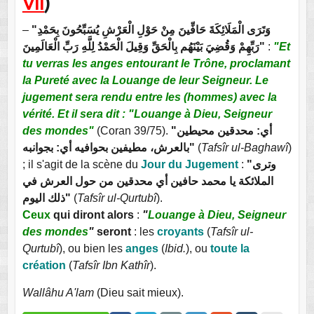
VII
)
–
"وَتَرَى الْمَلَائِكَةَ حَافِّينَ مِنْ حَوْلِ الْعَرْشِ يُسَبِّحُونَ بِحَمْدِ
رَبِّهِمْ وَقُضِيَ بَيْنَهُم بِالْحَقِّ وَقِيلَ الْحَمْدُ لِلَّهِ رَبِّ الْعَالَمِينَ"
:
"Et
tu verras les anges entourant le Trône, proclamant
la Pureté avec la Louange de leur Seigneur. Le
jugement sera rendu entre les (hommes) avec la
vérité. Et il sera dit : "Louange à Dieu, Seigneur
des mondes"
(Coran 39/75).
"أي: محدقين محيطين
بالعرش، مطيفين بحوافيه أي: بجوانبه"
(
Tafsîr ul-Baghawî
)
; il s'agit de la scène du
Jour du Jugement
:
"وترى
الملائكة يا محمد حافين أي محدقين من حول العرش في
ذلك اليوم"
(
Tafsîr ul-Qurtubî
).
Ceux
qui diront alors
:
"
Louange à Dieu, Seigneur
des mondes
"
seront
: les
croyants
(
Tafsîr ul-
Qurtubî
), ou bien les
anges
(
Ibid.
), ou
toute la
création
(
Tafsîr Ibn Kathîr
).
Wallâhu A'lam
(Dieu sait mieux).