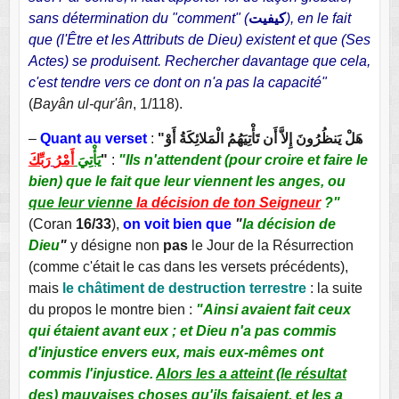
sans détermination du "comment" (
كيفيت
), en le fait
que (l'Être et les Attributs de Dieu) existent et que (Ses
Actes) se produisent. Rechercher davantage que cela,
c'est tendre vers ce dont on n'a pas la capacité"
(
Bayân ul-qur'ân
, 1/118).
–
Quant au verset
:
"هَلْ يَنظُرُونَ إِلاَّ أَن تَأْتِيَهُمُ الْمَلائِكَةُ أَوْ
رَبِّكَ
أَمْرُ
يَأْتِيَ
"
:
"Ils n'attendent (pour croire et faire le
bien) que le fait que leur viennent les anges, ou
que leur vienne
la décision de
ton Seigneur
?"
(Coran
16/33
),
on voit bien que
"
la décision de
Dieu
"
y désigne non
pas
le Jour de la Résurrection
(comme c'était le cas dans les versets précédents),
mais
le châtiment de destruction terrestre
: la suite
du propos le montre bien :
"
Ainsi avaient fait ceux
qui étaient avant eux ; et Dieu n'a pas commis
d'injustice envers eux, mais eux-mêmes ont
commis l'injustice.
Alors les a atteint (le résultat
des) mauvaises choses qu'ils faisaient
, et les a