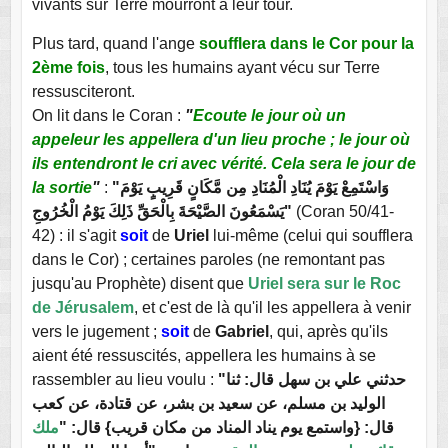
vivants sur Terre mourront à leur tour.
Plus tard, quand l'ange
soufflera dans le Cor pour la
2ème fois
, tous les humains ayant vécu sur Terre
ressusciteront.
On lit dans le Coran :
"
Ecoute le jour où un
appeleur les appellera d'un lieu proche ; le jour où
ils entendront le cri avec vérité. Cela sera le jour de
la sortie
"
:
"وَاسْتَمِعْ يَوْمَ يُنَادِ الْمُنَادِ مِن مَّكَانٍ قَرِيبٍ يَوْمَ
يَسْمَعُونَ الصَّيْحَةَ بِالْحَقِّ ذَلِكَ يَوْمُ الْخُرُوجِ"
(Coran 50/41-
42) : il s'agit
soit
de
Uriel
lui-même (celui qui soufflera
dans le Cor) ; certaines paroles (ne remontant pas
jusqu'au Prophète) disent que
Uriel sera sur le Roc
de Jérusalem
, et c'est de là qu'il les appellera à venir
vers le jugement ;
soit
de
Gabriel
, qui, après qu'ils
aient été ressuscités, appellera les humains à se
rassembler au lieu voulu :
"حدثني علي بن سهل قال: ثنا
الوليد بن مسلم، عن سعيد بن بشر، عن قتادة، عن كعب
قال: {واستمع يوم يناد المناد من مكان قريب} قال: "
ملك