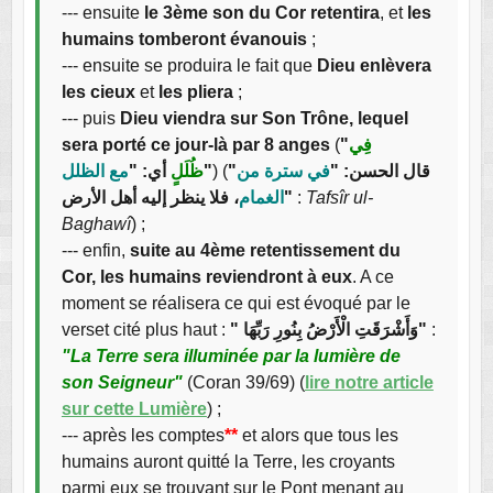
--- ensuite
le 3ème son du Cor retentira
, et
les
humains tomberont évanouis
;
--- ensuite se produira le fait que
Dieu enlèvera
les cieux
et
les pliera
;
--- puis
Dieu viendra sur Son Trône, lequel
sera porté ce jour-là par 8 anges
(
"
فِي
مع الظلل
أي: "
ظُلَلٍ
"
) (
في سترة من
"قال الحسن: "
الغمام
، فلا ينظر إليه أهل الأرض"
:
Tafsîr ul-
Baghawî
) ;
--- enfin,
suite au 4ème retentissement du
Cor, les humains reviendront à eux
. A ce
moment se réalisera ce qui est évoqué par le
verset cité plus haut :
" وَأَشْرَقَتِ الْأَرْضُ بِنُورِ رَبِّهَا"
:
"La Terre sera illuminée par la lumière de
son Seigneur"
(Coran 39/69) (
lire notre article
sur cette Lumière
) ;
--- après les comptes
**
et alors que tous les
humains auront quitté la Terre, les croyants
parmi eux se trouvant sur le Pont menant au