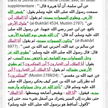
Dans la Sunna on lit la même chose, avec un détail
supplémentaire :
"عن أبي سلمة، أن أبا هريرة قال:
سمعت رسول الله صلى الله عليه وسلم يقول: "
يقبض الله
الأرض، ويطوي السموات بيمينه
، ثم يقول:
أنا الملك، أين
ملوك الأرض
"
(al-Bukhârî 4534, Muslim 2787).
"عن
نافع، عن ابن عمر رضي الله عنهما، عن رسول الله صلى
الله عليه وسلم، أنه قال: "
إن الله يقبض يوم القيامة الأرض،
أنا الملك
، ثم يقول:
وتكون السموات بيمينه
"
(al-Bukhârî
6977) ;
"عن سالم بن عبد الله، أخبرني عبد الله بن عمر،
قال: قال رسول الله صلى الله عليه وسلم: "
يطوي الله عز
وجل السماوات يوم القيامة، ثم يأخذهن بيده اليمنى
، ثم
يقول:
أنا الملك، أين الجبارون؟ أين المتكبرون؟
ثم يطوي
الأرضين بشماله
، ثم يقول:
أنا الملك، أين الجبارون؟ أين
المتكبرون؟
"
(Muslim 2788/24) ;
"عن عبيد الله بن مقسم،
أنه نظر إلى عبد الله بن عمر كيف يحكي رسول الله صلى
الله عليه وسلم قال: "
يأخذ الله عز وجل سماواته وأرضيه
"
أنا الملك
- ويقبض أصابعه ويبسطها -
أنا الله
، فيقول: "
بيديه
حتى نظرت إلى المنبر يتحرك من أسفل شيء منه، حتى إني
لأقول: أساقط هو برسول الله صلى الله عليه وسلم؟"