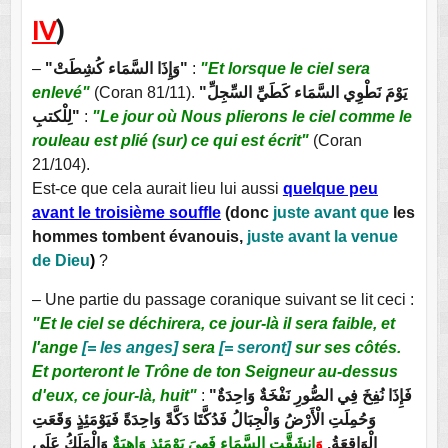
IV
)
–
"وَإِذَا السَّمَاء كُشِطَتْ"
:
"Et lorsque le ciel sera
enlevé"
(Coran 81/11).
"يَوْمَ نَطْوِي السَّمَاء كَطَيِّ السِّجِلِّ
لِلْكتبِ"
:
"Le jour où Nous plierons le ciel comme le
rouleau est plié (sur) ce qui est écrit"
(Coran
21/104).
Est-ce que cela aurait lieu lui aussi
quelque peu
avant le troisième souffle
(donc
juste avant que
les
hommes tombent évanouis,
juste avant la venue
de Dieu
)
?
– Une partie du passage coranique suivant se lit ceci :
"Et le ciel se déchirera, ce jour-là il sera faible, et
l'ange
[= les anges]
sera
[= seront]
sur ses côtés.
Et porteront le Trône de ton Seigneur au-dessus
d'eux, ce jour-là, huit"
:
"فَإِذَا نُفِخَ فِي الصُّورِ نَفْخَةٌ وَاحِدَةٌ
وَحُمِلَتِ الْأَرْضُ وَالْجِبَالُ فَدُكَّتَا دَكَّةً وَاحِدَةً فَيَوْمَئِذٍ وَقَعَتِ
الْوَاقِعَةُ.
وَ
انشَقَّتِ السَّمَاء فَهِيَ يَوْمَئِذٍ وَاهِيَةٌ
وَالْمَلَكُ عَلَى