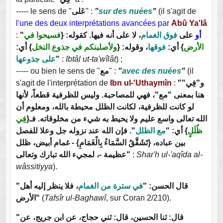
----- le sens de "
عَلى
" :
"
sur des nuées
"
(il s'agit de
l'une des deux interprétations avancées par
Abû Ya'lâ
:
"
فسيحوا في
، لا على أنه فيها. كقوله: {
فوق الغمام
على
أو
الأرض
} أي:
فوقها
، وقوله: {
ولأصلبنكم في جذوع النخل
} أي:
على جذوعها
"
:
Ibtâl ut-ta'wîlât
) ;
----- ou bien le sens de "
مع
" :
"
avec des nuées
"
(il
s'agit de l'interprétation de
Ibn ul-'Uthaymîn
:
"و"فِي"
هنا بمعنى "مع"، فهي للمصاحبة. وليس للظرفية قطعاً، لأنها
لو كانت للظرفية، لكانت الظلل محيطة بالله، ومعلوم أن
الله تعالى واسع عليم ولا يحيط به شيء من مخلوقاته. فـ{
فِي
ظُلَلٍ
} أي: "
مع الظلل
". فإن الله عند نزوله جل وعلا للفصل
بين عباده، {تَشَقَّقُ السَّمَاءُ بِالْغَمَامِ} - غمام أبيض، ظلل
عظيمة -، لمجيء الله تبارك وتعالى"
:
Shar'h ul-'aqîda al-
wâssitiyya
).
"قال الحسن: "
في سترة من الغمام
، فلا ينظر إليه أهل
الأرض"
(
Tafsîr ul-Baghawî
, sur Coran 2/210).
"قال: ثنا الحسين، قال: ثني حجاج، عن ابن جريج، عن