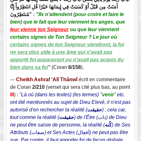
آمَنَتْ مِن قَبْلُ أَوْ كَسَبَتْ فِي إِيمَانِهَا خَيْرًا قُلِ انتَظِرُواْ إِنَّا
مُنتَظِرُونَ" :
"Ils n'attendent (pour croire et faire le
bien) que le fait que leur viennent les anges, que
leur vienne ton Seigneur
ou que leur viennent
certains signes de Ton Seigneur ? Le jour où
certains signes de ton Seigneur viendront
,
la foi
ne sera plus utile à une âme qui n'avait pas
apporté foi auparavant ou n'avait pas acquis du
bien dans sa foi
"
(Coran
6/158
).
---
Cheikh Ashraf 'Alî Thânwî
écrit en commentaire
de Coran
2/210
(verset qui sera cité plus bas, au point
III
) :
"Là où (dans les textes) (les termes) "
venir
" etc.
ont été mentionnés au sujet de Dieu Elevé, il n'est pas
autorisé d'en rechercher la réalité (
حقيقت
) ; cela car,
tout comme la réalité (
حقيقت
) de l'Être (
ذات
) de Dieu
ne peut être saisie de personne, la réalité (
كُنه
) de Ses
Attributs (
صفات
) et Ses Actes (
اَفعال
) ne peut pas être
sue. Par contre, il faut apporter foi de façon globale,