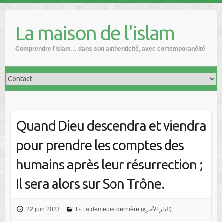
Skip
to
La maison de l'islam
content
Comprendre l'islam… dans son authenticité, avec contemporanéité
Quand Dieu descendra et viendra
pour prendre les comptes des
humains après leur résurrection ;
Il sera alors sur Son Trône.
22 juin 2023
f - La demeure dernière (الدار الآخرة)