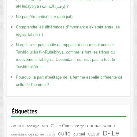
al-Hudaybiya (رضي الله عنه) ?
Ne pas être antisémite (anti-juif)
Comprendre les différences d'importance existant entre les
règles tafsîlî (I)
Non, il n'est pas inutile de rappeler à des musulmans le
Tawhîd ullâh fi-r-Rubûbiyya, comme le font les frères du
mouvement Tablîgh... Cependant, ce n'est pas là tout le
Tawhîd ullâh...
Pourquoi la part d'héritage de la femme est-elle différente de
celle de l'homme ?
Étiquettes
amour
connaissance
C'- Le Coran
analogie
avis
clerge
D- Le
culte
cœur
cultuel
connaissance cachee
corps