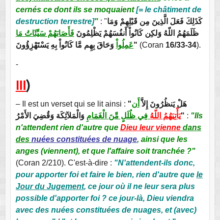
cernés ce dont ils se moquaient
[= le châtiment de
destruction terrestre]
"
: "
كَذَلِكَ فَعَلَ الَّذِينَ مِن قَبْلِهِمْ وَمَا
ظَلَمَهُمُ اللّهُ وَلكِن كَانُواْ أَنفُسَهُمْ يَظْلِمُونَ
فَأَصَابَهُمْ سَيِّئَاتُ مَا
عَمِلُواْ
وَحَاقَ بِهِم مَّا كَانُواْ بِهِ يَسْتَهْزِؤُونَ"
(Coran
16/33-34
).
-
III
)
– Il est un verset qui se lit ainsi :
أَن
"هَلْ يَنظُرُونَ إِلاَّ
فِي ظُلَلٍ مِّنَ الْغَمَامِ
يَأْتِيَهُمُ اللّهُ
وَالْمَلآئِكَة وَقُضِيَ الأَمْرُ"
:
"Ils
n'attendent rien d'autre que
Dieu leur vienne
dans
des
nuées constituées de nuage
, ainsi que les
anges (viennent), et que l'affaire soit tranchée ?"
(Coran 2/210). C'est-à-dire :
"N'attendent-ils donc,
pour apporter foi et faire le bien, rien d'autre que
le
Jour du Jugement
, ce jour où il ne leur sera plus
possible d'apporter foi ? ce jour-là, Dieu viendra
avec des nuées constituées de nuages, et (avec)