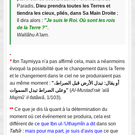
Paradis,
Dieu prendra toutes les Terres et
tiendra les cieux, pliés, dans Sa Main Droite
;
Il dira alors :
"Je suis le Roi. Où sont les rois
de la Terre ?"
.
Wallâhu A'lam
.
-
*
Ibn Taymiyya n'a pas affirmé cela, mais a néanmoins
évoqué la possibilité que le changement dans la Terre
et le changement dans le ciel ne se produiraient pas
au même moment :
"أو يقال: تبدل الأرض قبل الصراط،
وعلى الصراط تبدل السموات"
(
Al-Mustad'rak 'alâ
Majmû' il-fatâwâ
, 1/103).
**
Ce que je dis là quant à la détermination du
moment où cet événement se produira, cela est
différent de
ce que Ibn ul-'Uthaymîn a dit
dans son
Tafsîr
:
mais pour ma part, je suis
d'
avis que
ce que