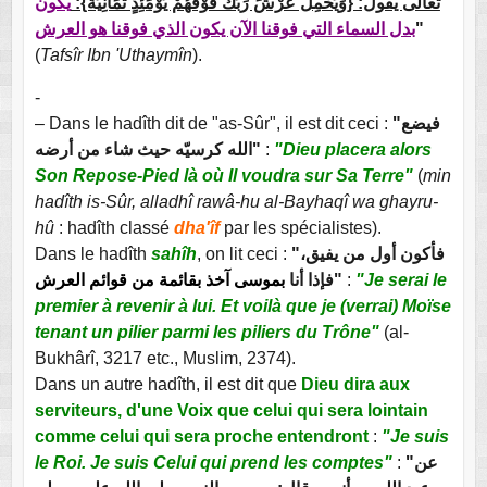
تعالى يقول: {وَيَحْمِلُ عَرْشَ رَبِّكَ فَوْقَهُمْ يَوْمَئِذٍ ثَمَانِيَةٌ}:
يكون
بدل السماء التي فوقنا الآن يكون الذي فوقنا هو العرش
"
(
Tafsîr Ibn 'Uthaymîn
).
-
– Dans le hadîth dit de "as-Sûr", il est dit ceci :
"فيضع
الله كرسيّه حيث شاء من أرضه"
:
"Dieu placera alors
Son Repose-Pied là où Il voudra sur Sa Terre"
(
min
hadîth is-Sûr, alladhî rawâ-hu al-Bayhaqî wa ghayru-
hû
: hadîth classé
dha'îf
par les spécialistes).
Dans le hadîth
sahîh
, on lit ceci :
"فأكون أول من يفيق،
بموسى آخذ بقائمة من قوائم العرش
فإذا أنا
"
:
"Je serai le
premier à revenir à lui. Et voilà que je (verrai) Moïse
tenant un pilier parmi les piliers du Trône"
(al-
Bukhârî, 3217 etc., Muslim, 2374).
Dans un autre hadîth, il est dit que
Dieu dira aux
serviteurs, d'une Voix que celui qui sera lointain
comme celui qui sera proche entendront
:
"Je suis
le Roi. Je suis Celui qui prend les comptes"
:
"عن