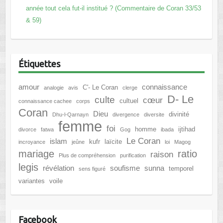
année tout cela fut-il institué ? (Commentaire de Coran 33/53
& 59)
Étiquettes
amour
connaissance
C'- Le Coran
analogie
avis
clerge
D- Le
culte
cœur
cultuel
connaissance cachee
corps
Coran
Dieu
divinité
Dhu-l-Qarnayn
divergence
diversite
femme
foi
homme
ijtihad
divorce
fatwa
Gog
ibada
Le Coran
islam
kufr
laïcite
incroyance
jeûne
loi
Magog
mariage
ratio
raison
Plus de compréhension
purification
legis
révélation
soufisme
sunna
temporel
sens figuré
variantes
voile
Facebook