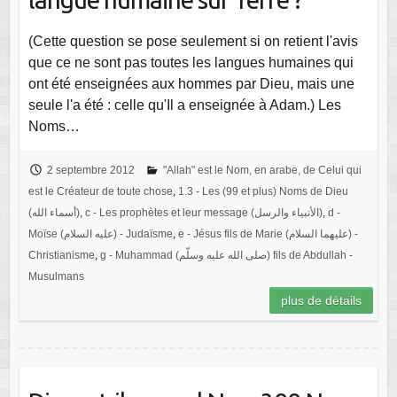
(Cette question se pose seulement si on retient l'avis
que ce ne sont pas toutes les langues humaines qui
ont été enseignées aux hommes par Dieu, mais une
seule l'a été : celle qu'Il a enseignée à Adam.) Les
Noms…
2 septembre 2012
"Allah" est le Nom, en arabe, de Celui qui
est le Créateur de toute chose
,
1.3 - Les (99 et plus) Noms de Dieu
(أسماء الله)
,
c - Les prophètes et leur message (الأنبياء والرسل)
,
d -
Moïse (عليه السلام) - Judaïsme
,
e - Jésus fils de Marie (عليهما السلام) -
Christianisme
,
g - Muhammad (صلى الله عليه وسلّم) fils de Abdullah -
Musulmans
plus de détails