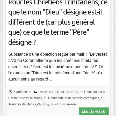
Pour les Chrétiens Trinitariens, ce
que le nom "Dieu" désigne est-il
différent de (car plus général
que) ce que le terme "Père"
désigne ?
Substance d'une objection reçue par mail : "Le verset
5/73 du Coran affirme que les chrétiens trinitaires
disent ceci : "Dieu est le troisième d’une Trinité !" Or
l'expression "Dieu est le troisième d'une Trinité" n'a
aucun sens au regard…
5 août 2014
"Allah" est le Nom, en arabe, de Celui qui est le
Créateur de toute chose
,
d - Commentaire de versets coraniques
,
e -
Jésus fils de Marie (عليهما السلام) - Christianisme
plus de détails