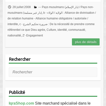
28 juillet 2008
--- Pays musulmans (دار الإسلام) / Pays non-
musulmans (دار غير مسلمة)
,
b - الولاية / الولاء : Alliance de divinisation /
de relation humaine - Alliance humaine obligatoire / autorisée /
interdite
,
c - ضرورة تحكيم الشرع : De la nécessité de prendre comme
référentiel ce que Dieu agrée
,
Culture, identité, communauté,
nationalité
,
Z'- Engagement
plus de détails
Rechercher
Rechercher
Publicité
IqraShop.com
Site marchand spécialisé dans le