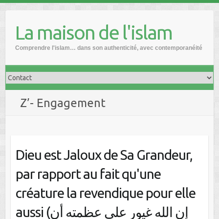
Skip
to
La maison de l'islam
content
Comprendre l'islam… dans son authenticité, avec contemporanéité
Z’- Engagement
Dieu est Jaloux de Sa Grandeur,
par rapport au fait qu'une
créature la revendique pour elle
aussi (إن الله غيور على عظمته أن