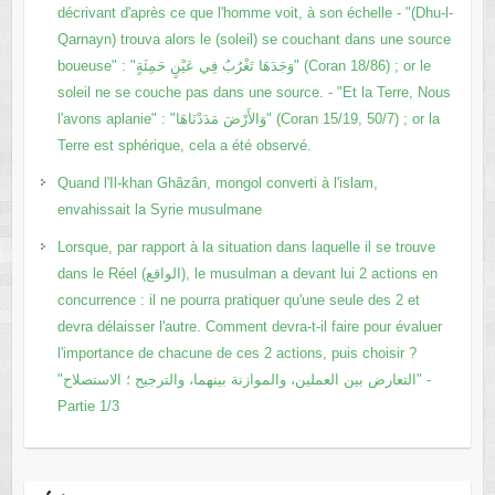
décrivant d'après ce que l'homme voit, à son échelle - "(Dhu-l-
Qarnayn) trouva alors le (soleil) se couchant dans une source
boueuse" : "وَجَدَهَا تَغْرُبُ فِي عَيْنٍ حَمِئَةٍ" (Coran 18/86) ; or le
soleil ne se couche pas dans une source. - "Et la Terre, Nous
l'avons aplanie" : "وَالأَرْضَ مَدَدْنَاهَا" (Coran 15/19, 50/7) ; or la
Terre est sphérique, cela a été observé.
Quand l'Il-khan Ghâzân, mongol converti à l'islam,
envahissait la Syrie musulmane
Lorsque, par rapport à la situation dans laquelle il se trouve
dans le Réel (الواقع), le musulman a devant lui 2 actions en
concurrence : il ne pourra pratiquer qu'une seule des 2 et
devra délaisser l'autre. Comment devra-t-il faire pour évaluer
l'importance de chacune de ces 2 actions, puis choisir ?
"التعارض بين العملين، والموازنة بينهما، والترجيح ؛ الاستصلاح" -
Partie 1/3