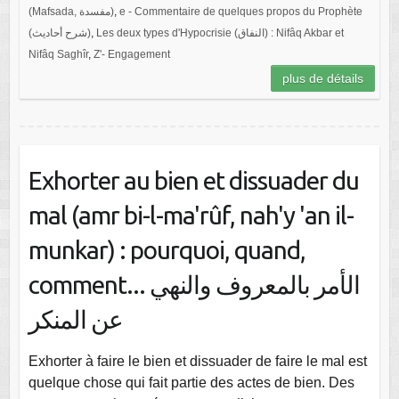
(Mafsada, مفسدة)
,
e - Commentaire de quelques propos du Prophète
(شرح أحاديث)
,
Les deux types d'Hypocrisie (النفاق) : Nifâq Akbar et
Nifâq Saghîr
,
Z'- Engagement
plus de détails
Exhorter au bien et dissuader du
mal (amr bi-l-ma'rûf, nah'y 'an il-
munkar) : pourquoi, quand,
comment... الأمر بالمعروف والنهي
عن المنكر
Exhorter à faire le bien et dissuader de faire le mal est
quelque chose qui fait partie des actes de bien. Des