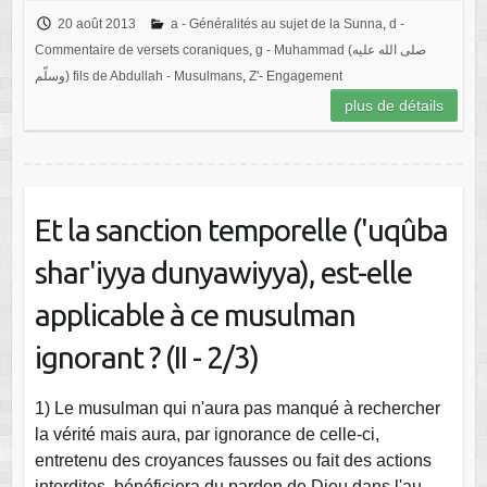
20 août 2013
a - Généralités au sujet de la Sunna
,
d -
Commentaire de versets coraniques
,
g - Muhammad (صلى الله عليه
وسلّم) fils de Abdullah - Musulmans
,
Z'- Engagement
plus de détails
Et la sanction temporelle ('uqûba
shar'iyya dunyawiyya), est-elle
applicable à ce musulman
ignorant ? (II - 2/3)
1) Le musulman qui n'aura pas manqué à rechercher
la vérité mais aura, par ignorance de celle-ci,
entretenu des croyances fausses ou fait des actions
interdites, bénéficiera du pardon de Dieu dans l'au-