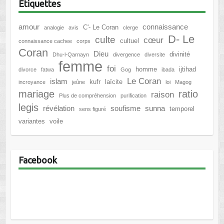
Étiquettes
amour
connaissance
C'- Le Coran
analogie
avis
clerge
D- Le
culte
cœur
cultuel
connaissance cachee
corps
Coran
Dieu
divinité
Dhu-l-Qarnayn
divergence
diversite
femme
foi
homme
ijtihad
divorce
fatwa
Gog
ibada
Le Coran
islam
kufr
laïcite
incroyance
jeûne
loi
Magog
mariage
ratio
raison
Plus de compréhension
purification
legis
révélation
soufisme
sunna
temporel
sens figuré
variantes
voile
Facebook