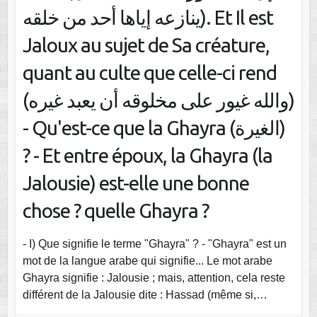
ينازعه إياها أحد من خلقه). Et Il est
Jaloux au sujet de Sa créature,
quant au culte que celle-ci rend
(والله غيور على مخلوقه أن يعبد غيره)
- Qu'est-ce que la Ghayra (الغيرة)
? - Et entre époux, la Ghayra (la
Jalousie) est-elle une bonne
chose ? quelle Ghayra ?
- I) Que signifie le terme "Ghayra" ? - "Ghayra" est un
mot de la langue arabe qui signifie... Le mot arabe
Ghayra signifie : Jalousie ; mais, attention, cela reste
différent de la Jalousie dite : Hassad (même si,…