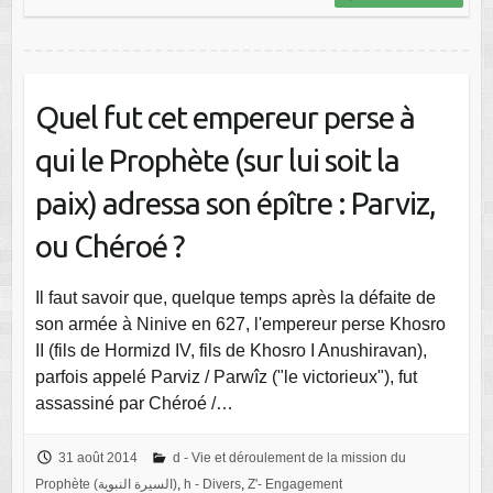
Quel fut cet empereur perse à
qui le Prophète (sur lui soit la
paix) adressa son épître : Parviz,
ou Chéroé ?
Il faut savoir que, quelque temps après la défaite de
son armée à Ninive en 627, l'empereur perse Khosro
II (fils de Hormizd IV, fils de Khosro I Anushiravan),
parfois appelé Parviz / Parwîz ("le victorieux"), fut
assassiné par Chéroé /…
31 août 2014
d - Vie et déroulement de la mission du
Prophète (السيرة النبوية)
,
h - Divers
,
Z'- Engagement