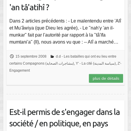
'an tâ'atihî ?
Dans 2 articles précédents : - Le malentendu entre 'Alî
et Mu'âwiya (que Dieu les agrée), - Le "nah'y 'an il-
munkar" fait par l'autorité par rapport à la "tâ'ïfa
mumtani'a" (II), nous avons vu que : -- Alî a marché…
15 septembre 2008
d.d - Les batailles qui ont eu lieu entre
certains Compagnons (مشاجرات الصحابة)
,
Y' - La cité (سياسة المدينة)
,
Z'-
Engagement
plus de détails
Est-il permis de s'engager dans la
société / en politique, en pays