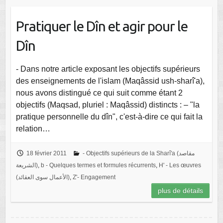
Pratiquer le Dîn et agir pour le
Dîn
- Dans notre article exposant les objectifs supérieurs
des enseignements de l'islam (Maqâssid ush-sharî'a),
nous avons distingué ce qui suit comme étant 2
objectifs (Maqsad, pluriel : Maqâssid) distincts : – "la
pratique personnelle du dîn", c'est-à-dire ce qui fait la
relation…
18 février 2011
- Objectifs supérieurs de la Sharî'a (مقاصد
الشريعة)
,
b - Quelques termes et formules récurrents
,
H' - Les œuvres
(الأعمال سوى العقائد)
,
Z'- Engagement
plus de détails