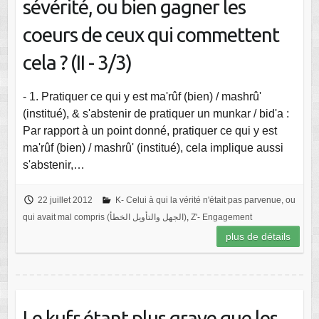
sévérité, ou bien gagner les
coeurs de ceux qui commettent
cela ? (II - 3/3)
- 1. Pratiquer ce qui y est ma'rûf (bien) / mashrû'
(institué), & s'abstenir de pratiquer un munkar / bid'a :
Par rapport à un point donné, pratiquer ce qui y est
ma'rûf (bien) / mashrû' (institué), cela implique aussi
s'abstenir,…
22 juillet 2012
K- Celui à qui la vérité n'était pas parvenue, ou
qui avait mal compris (الجهل والتأويل الخطأ)
,
Z'- Engagement
plus de détails
Le kufr étant plus grave que les