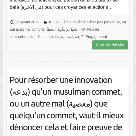
delà (في الآخرة) pour ces croyances et actions…
22 juillet 2012
K- Celui à qui la vérité n'était pas parvenue, ou
qui avait mal compris (الجهل والتأويل الخطأ)
,
W- Plus de
compréhension
,
Y' - La cité (سياسة المدينة)
,
Z'- Engagement
plus de détails
Pour résorber une innovation
(بدعة) qu'un musulman commet,
ou un autre mal (معصية) que
quelqu'un commet, vaut-il mieux
dénoncer cela et faire preuve de