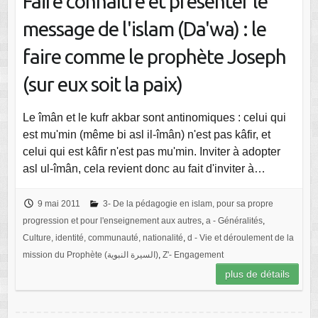
Faire connaître et présenter le
message de l'islam (Da'wa) : le
faire comme le prophète Joseph
(sur eux soit la paix)
Le îmân et le kufr akbar sont antinomiques : celui qui
est mu'min (même bi asl il-îmân) n'est pas kâfir, et
celui qui est kâfir n'est pas mu'min. Inviter à adopter
asl ul-îmân, cela revient donc au fait d'inviter à…
9 mai 2011
3- De la pédagogie en islam, pour sa propre
progression et pour l'enseignement aux autres
,
a - Généralités
,
Culture, identité, communauté, nationalité
,
d - Vie et déroulement de la
mission du Prophète (السيرة النبوية)
,
Z'- Engagement
plus de détails