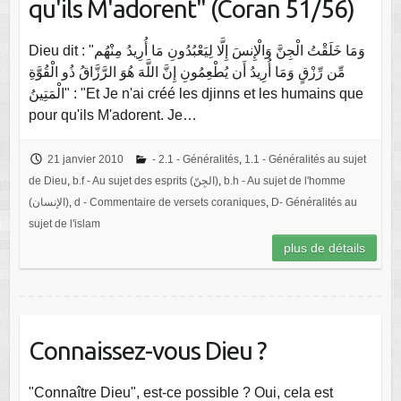
qu'ils M'adorent" (Coran 51/56)
Dieu dit : "وَمَا خَلَقْتُ الْجِنَّ وَالْإِنسَ إِلَّا لِيَعْبُدُونِ مَا أُرِيدُ مِنْهُم
مِّن رِّزْقٍ وَمَا أُرِيدُ أَن يُطْعِمُونِ إِنَّ اللَّهَ هُوَ الرَّزَّاقُ ذُو الْقُوَّةِ
الْمَتِينُ" : "Et Je n'ai créé les djinns et les humains que
pour qu'ils M'adorent. Je…
21 janvier 2010
- 2.1 - Généralités
,
1.1 - Généralités au sujet
de Dieu
,
b.f - Au sujet des esprits (الجِنّ)
,
b.h - Au sujet de l'homme
(الإنسان)
,
d - Commentaire de versets coraniques
,
D- Généralités au
sujet de l'islam
plus de détails
Connaissez-vous Dieu ?
"Connaître Dieu", est-ce possible ? Oui, cela est