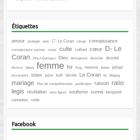
Étiquettes
amour
connaissance
C'- Le Coran
analogie
avis
clerge
D- Le
culte
cœur
cultuel
connaissance cachee
corps
Coran
Dieu
divinité
Dhu-l-Qarnayn
divergence
diversite
femme
foi
homme
ijtihad
divorce
fatwa
Gog
ibada
Le Coran
islam
kufr
laïcite
incroyance
jeûne
loi
Magog
mariage
ratio
raison
Plus de compréhension
purification
legis
révélation
soufisme
sunna
temporel
sens figuré
variantes
voile
Facebook