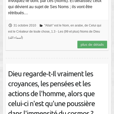
Invoquez-le donc par ces (Noms). Et délaissez ceux
qui dévient au sujet de Ses Noms ; ils vont être
rétribués…
31 octobre 2010
"Allah" est le Nom, en arabe, de Celui qui
est le Créateur de toute chose
,
1.3 - Les (99 et plus) Noms de Dieu
(أسماء الله)
plus de détails
Dieu regarde-t-Il vraiment les
croyances, les pensées et les
actions de l'homme, alors que
celui-ci n'est qu'une poussière
dans l'immensité du cosmos ?