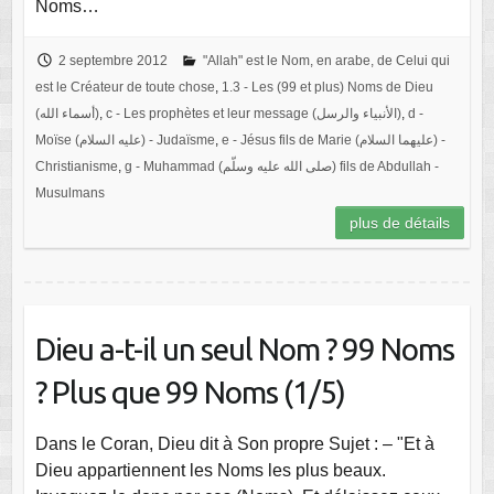
Noms…
2 septembre 2012
"Allah" est le Nom, en arabe, de Celui qui
est le Créateur de toute chose
,
1.3 - Les (99 et plus) Noms de Dieu
(أسماء الله)
,
c - Les prophètes et leur message (الأنبياء والرسل)
,
d -
Moïse (عليه السلام) - Judaïsme
,
e - Jésus fils de Marie (عليهما السلام) -
Christianisme
,
g - Muhammad (صلى الله عليه وسلّم) fils de Abdullah -
Musulmans
plus de détails
Dieu a-t-il un seul Nom ? 99 Noms
? Plus que 99 Noms (1/5)
Dans le Coran, Dieu dit à Son propre Sujet : – "Et à
Dieu appartiennent les Noms les plus beaux.