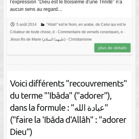
l'expression "Dieu est le troisième d'une Trinité" n'a
aucun sens au regard…
5 août 2014
"Allah" est le Nom, en arabe, de Celui qui est le
Créateur de toute chose
,
d - Commentaire de versets coraniques
,
e -
Jésus fils de Marie (عليهما السلام) - Christianisme
plus de détails
Voici différents "recouvrements"
du terme "'Ibâda" ("adorer"),
dans la formule : "عبادة الله"
("faire la 'Ibâda d'Allâh" : "adorer
Dieu")