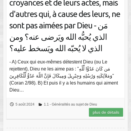
croyances et de leurs actes, mais
d'autres qui, à cause des leurs, ne
sont pas aimées par Dieu - مَن
الذي يُحبُّه الله ويَرضى عنه؟ ومن
الذي لا يُحبّه الله ويَسخط عليه؟
- A) Ceux qui eux-mêmes détestent Dieu (ou Le
rejettent), Dieu ne les aime pas : "مَن كَانَ عَدُوًّا لِّلّهِ
وَمَلآئِكَتِهِ وَرُسُلِهِ وَجِبْرِيلَ وَمِيكَالَ فَإِنَّ اللّهَ عَدُوٌّ لِّلْكَافِرِينَ"
(Coran 2/98). B) Et puis il y a les humains qui aiment
Dieu…
5 août 2024
1.1 - Généralités au sujet de Dieu
plus de détails