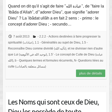
Quand on dit qu'il s'agit de faire "عبادة الله", de "faire la
'Ibâda d'Allah", d'"adorer Dieu", que signifie "adorer
Dieu" ? La 'ibâdat ullâh a en fait 2 sens : - primo : le
concept d'adorer Dieu ; - secundo…
7 août 2013
- 2.2.2 - Actions destinées à faire progresser la
spiritualité (عبادات)
,
1.1 - Généralités au sujet de Dieu
,
1.5 -
Reconnaître Dieu comme divinité (تأليه الله), et ne diviniser rien d'autre
que Lui (توحيد الله في الألوهية)
,
1.5' - Le concept de Culte de Dieu (عبادة
الله)
,
b - Quelques termes et formules récurrents
,
N- Questions liées au
culte (مسائل متعلقة بالعبادات)
plus de détails
Les Noms qui sont ceux de Dieu,
Dieu les possède de toute